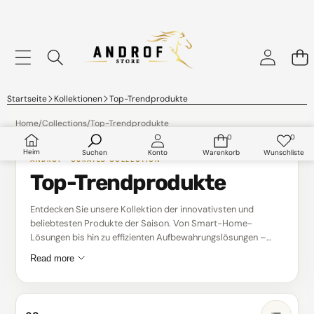
Startseite
Kollektionen
Top-Trendprodukte
Home
/
Collections
/
Top-Trendprodukte
0
0
0
Wunsch
Artikel
Heim
Suchen
Konto
Warenkorb
Wunschliste
ANDROF · CURATED COLLECTION
Top-Trendprodukte
Entdecken Sie unsere Kollektion der innovativsten und
beliebtesten Produkte der Saison. Von Smart-Home-
Lösungen bis hin zu effizienten Aufbewahrungslösungen –
diese Artikel sind bei Kunden wegen ihrer Funktionalität, ihres
Read more
Stils und ihres intelligenten Designs beliebt. Ob Sie Ihre Küche
entrümpeln, Ihr Zuhause modernisieren oder clevere
platzsparende Lösungen suchen – diese Kollektion bietet für
jeden etwas.