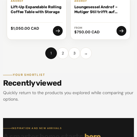
ANDROF
ANDROF
−11%
Lift-Up Expandable Rolling
Loungesessel Androf –
Coffee Table with Storage
Mutiger Stil trifft auf
puren Komfort
$1,050.00 CAD
FROM
$750.00 CAD
1
2
3
→
YOUR SHORTLIST
Recently viewed
Quickly return to the products you explored while comparing your
options.
INSPIRATION AND NEW ARRIVALS
A smarter home starts
here.