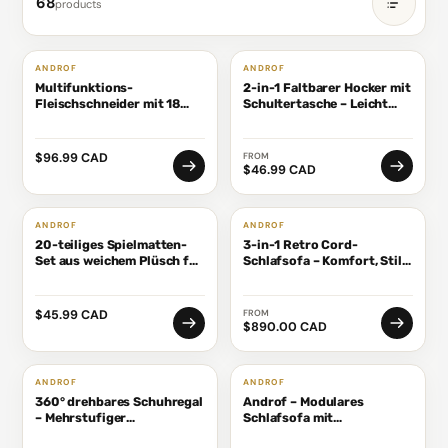
68
products
Sort
by
ANDROF
ANDROF
Multifunktions-
2-in-1 Faltbarer Hocker mit
Fleischschneider mit 18
Schultertasche – Leicht
Klingen – Manueller
und robust für Outdoor-
Schneider mit einstellbarer
Aktivitäten und Reisen
Schnittstärke für Scheiben,
$96.99 CAD
FROM
Streifen, Hackfleisch und
$46.99 CAD
zerkleinertes Fleisch
ANDROF
ANDROF
20-teiliges Spielmatten-
3-in-1 Retro Cord-
Set aus weichem Plüsch für
Schlafsofa – Komfort, Stil
Kinder
&amp; Vielseitigkeit
$45.99 CAD
FROM
$890.00 CAD
ANDROF
ANDROF
360° drehbares Schuhregal
Androf – Modulares
– Mehrstufiger
Schlafsofa mit
Einbaustauraum für
Ausziehfunktion und