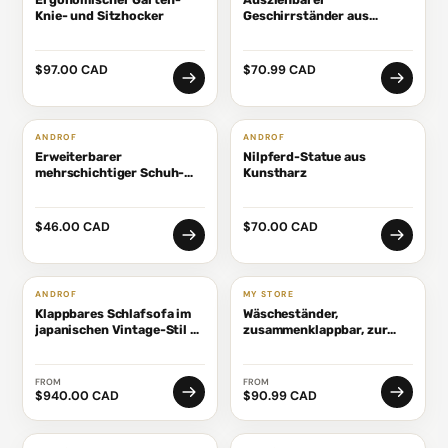
Knie- und Sitzhocker
Geschirrständer aus
Edelstahl mit 2 Ebenen und
Besteck- und
Essstäbchenhaltern
$97.00 CAD
$70.99 CAD
ANDROF
ANDROF
Erweiterbarer
Nilpferd-Statue aus
mehrschichtiger Schuh-
Kunstharz
Organizer
$46.00 CAD
$70.00 CAD
ANDROF
MY STORE
Klappbares Schlafsofa im
Wäscheständer,
japanischen Vintage-Stil –
zusammenklappbar, zur
Zeitloser Komfort,
Wandmontage, Länge 80 cm
moderne Funktionalität
und 1 Meter, 5
Aluminiumstangen,
FROM
FROM
Tragkraft 27 kg,
$940.00 CAD
$90.99 CAD
Wäscheständer