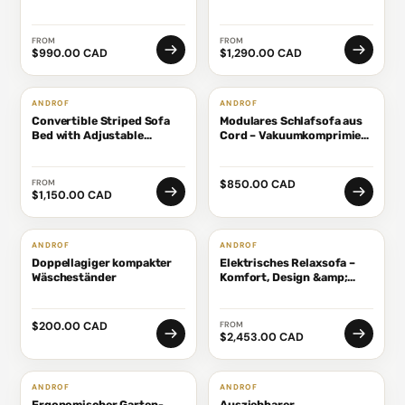
Backrest
FROM
FROM
$990.00 CAD
$1,290.00 CAD
ANDROF
ANDROF
Convertible Striped Sofa
Modulares Schlafsofa aus
Bed with Adjustable
Cord – Vakuumkomprimiert
Recline & Removable
&amp; keine Montage
Armrests
erforderlich
FROM
$850.00 CAD
$1,150.00 CAD
ANDROF
ANDROF
Doppellagiger kompakter
Elektrisches Relaxsofa –
Wäscheständer
Komfort, Design &amp;
Innovation
$200.00 CAD
FROM
$2,453.00 CAD
ANDROF
ANDROF
Ergonomischer Garten-
Ausziehbarer