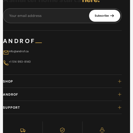
Your email address
Subscribe
ANDROF
info@androf.ca
+1 514 993-8140
SHOP
ANDROF
SUPPORT