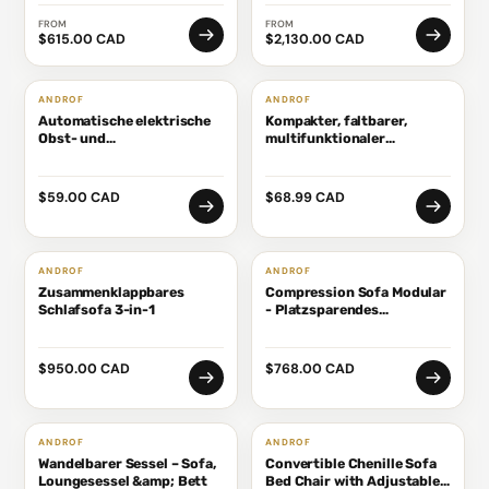
Kleiderschränke und
Couchtisch
Eingangsschränke
FROM
FROM
$615.00 CAD
$2,130.00 CAD
ANDROF
ANDROF
Automatische elektrische
Kompakter, faltbarer,
Obst- und
multifunktionaler
Traubenschälmaschine
Wäschetrockner
$59.00 CAD
$68.99 CAD
ANDROF
ANDROF
Zusammenklappbares
Compression Sofa Modular
Schlafsofa 3-in-1
- Platzsparendes
Schlafsofa
$950.00 CAD
$768.00 CAD
ANDROF
ANDROF
Wandelbarer Sessel – Sofa,
Convertible Chenille Sofa
Loungesessel &amp; Bett
Bed Chair with Adjustable