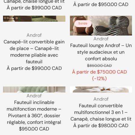
Canapé, chaise longue et lit
Canapé,
Prix
À partir de $950.00 CAD
Prix
À partir de $990.00 CAD
chaise
régulier
régulier
longue
Canapé-
Fauteuil
et
Solde
lit
lounge
lit
convertible
Androf
Vendeur
Androf
gain
–
Vendeur
Androf
:
Canapé-lit convertible gain
de
Un
:
Fauteuil lounge Androf – Un
de place – Canapé-lit
place
style
style audacieux et un
moderne pliable avec
–
audacieux
confort absolu
fauteuil
Canapé-
et
Prix
Prix
$850.00 CAD
Prix
À partir de $990.00 CAD
lit
un
À partir de $750.00 CAD
régulier
en
régulier
moderne
confort
(-12%)
solde
pliable
absolu
Fauteuil
Fauteuil
avec
Vendeur
Androf
inclinable
convertible
fauteuil
Vendeur
Androf
:
Fauteuil inclinable
multifonction
multifonctionnel
:
Fauteuil convertible
multifonction moderne –
moderne
3
multifonctionnel 3 en 1 –
Pivotant à 360°, dossier
–
en
Canapé, chaise longue et lit
réglable, confort intégral
Pivotant
1
Prix
À partir de $980.00 CAD
Prix
$950.00 CAD
à
–
régulier