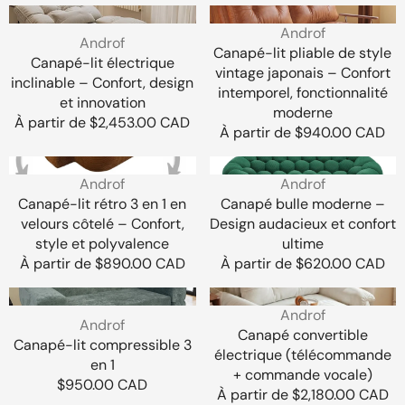
régulier
360°,
Canapé,
Canapé-
Canapé-
dossier
chaise
Vendeur
Androf
lit
lit
réglable,
Vendeur
longue
Androf
:
Canapé-lit pliable de style
électrique
pliable
confort
:
et
Canapé-lit électrique
vintage japonais – Confort
inclinable
de
intégral
lit
inclinable – Confort, design
intemporel, fonctionnalité
–
style
et innovation
moderne
Confort,
vintage
Prix
À partir de $2,453.00 CAD
Prix
À partir de $940.00 CAD
design
japonais
régulier
régulier
et
–
Canapé-
Canapé
innovation
Confort
Vendeur
Vendeur
Androf
Androf
lit
bulle
intemporel,
:
:
Canapé-lit rétro 3 en 1 en
Canapé bulle moderne –
rétro
moderne
fonctionnalité
velours côtelé – Confort,
Design audacieux et confort
3
–
moderne
style et polyvalence
ultime
en
Design
Prix
À partir de $890.00 CAD
Prix
À partir de $620.00 CAD
1
audacieux
régulier
régulier
en
et
Canapé-
Canapé
velours
confort
Vendeur
Androf
lit
convertible
côtelé
Vendeur
ultime
Androf
:
Canapé convertible
compressible
électrique
–
:
Canapé-lit compressible 3
électrique (télécommande
3
(télécommande
Confort,
en 1
+ commande vocale)
en
+
style
Prix
$950.00 CAD
Prix
À partir de $2,180.00 CAD
1
commande
et
régulier