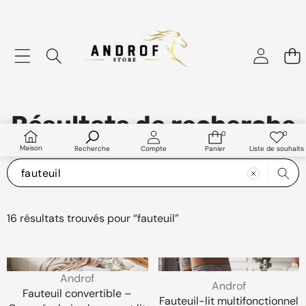
Résultats de recherche
0
0
0
Listes
article
de
Maison
Recherche
Compte
Panier
Liste de souhaits
souhai
16 résultats trouvés pour “fauteuil”
Fauteuil
Fauteuil-
Vendeur
Androf
convertible
lit
Vendeur
Androf
:
Fauteuil convertible –
–
multifonctionnel
:
Fauteuil-lit multifonctionnel