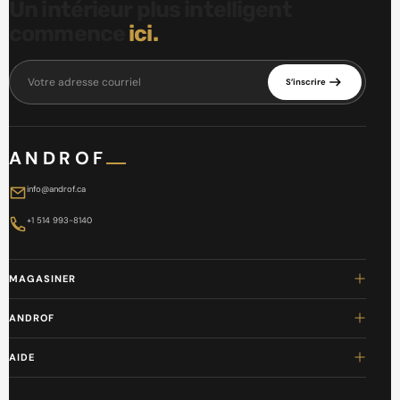
Un intérieur plus intelligent
commence
ici.
Votre adresse courriel
S’inscrire
ANDROF
info@androf.ca
+1 514 993-8140
MAGASINER
ANDROF
AIDE